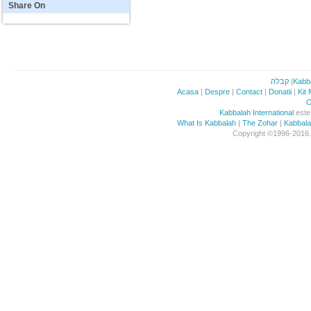
Share
On
קבלה
|
Kabb
Acasa
|
Despre
|
Contact
|
Donatii
|
Kit
O
Kabbalah International
este 
What Is Kabbalah
|
The Zohar
|
Kabbal
Copyright ©1996-2016. 