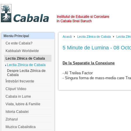
Meniu
Principal
Acasă
Lectia Zilnica de Cabala
Lectia Zil
Ce este Cabala?
5 Minute de Lumina - 08 Oct
Kabbalah Worldwide
Lectia Zilnica de Cabala
De la Separatie la Conexiune
Lectia Zilnica de Cabala
Despre Lectia Zilnica de
- Al Treilea Factor
Cabala
- Singura forma de mass-media care Tr
Întrebări frecvente
Clipuri Video
Cabala in Lume
Viata, Iubire & Familie
Istoria Cabalei
Zoharul
Muzica Cabalistica