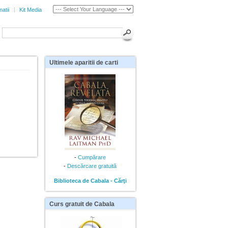
atii
Kit Media
Ultimele
aparitii de carti
-
Cumpărare
-
Descărcare gratuită
Biblioteca de Cabala - Cărţi
Curs
gratuit de Cabala