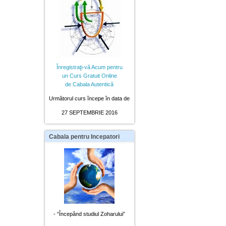
Înregistraţi-vă Acum pentru
un Curs Gratuit Online
de Cabala Autentică
Următorul curs începe în data de
27 SEPTEMBRIE 2016
Cabala
pentru Incepatori
- “Începând studiul Zoharului”