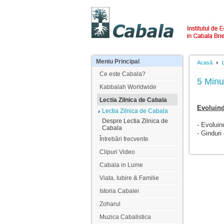
Meniu
Principal
Acasă
Ce este Cabala?
5 Minu
Kabbalah Worldwide
Lectia Zilnica de Cabala
Evoluind
Lectia Zilnica de Cabala
Despre Lectia Zilnica de
- Evoluin
Cabala
- Ginduri
Întrebări frecvente
Clipuri Video
Cabala in Lume
Viata, Iubire & Familie
Istoria Cabalei
Zoharul
Muzica Cabalistica