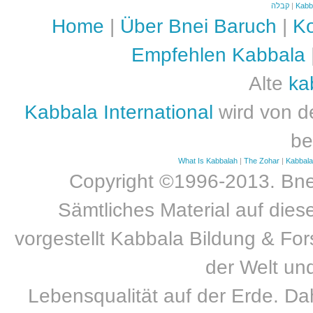
קבלה
|
Kabb
Home
|
Über Bnei Baruch
|
Ko
Empfehlen Kabbala
Alte
ka
Kabbala International
wird von d
be
What Is Kabbalah
|
The Zohar
|
Kabbal
Copyright ©1996-2013. Bnei
Sämtliches Material auf dies
vorgestellt Kabbala Bildung & For
der Welt un
Lebensqualität auf der Erde. Dah