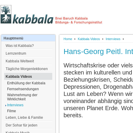
Hauptmenü
Home
Kabbala Videos
Interviews
Was ist Kabbala?
Hans-Georg Peitl. In
Lernzentrum
Kabbala Weltweit
Wirtschaftskrise oder viel
Tägliche Morgenlektionen
stecken im kulturellen und
Kabbala Videos
Beziehungskrisen, Scheidu
Enthüllung der Kabbala
Depressionen, Drogenabhän
Fernsehsendungen
Lust am Leben? Wenn wir n
Wahrnehmung der
Wirklichkeit
voneinander abhängig sind
Interviews
unseren Planet Erde. Woh
Filme
bereits.
Leben, Liebe & Familie
Der Sohar für jeden