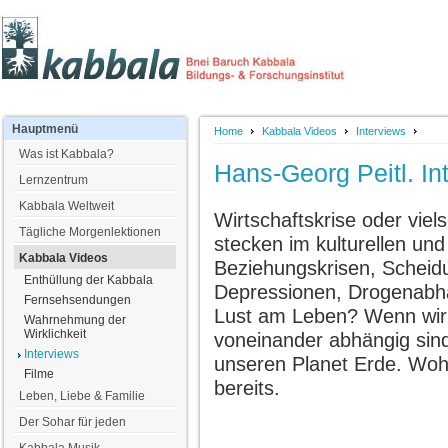
Hauptmenü
Home
Kabbala Videos
Interviews
Was ist Kabbala?
Hans-Georg Peitl. In
Lernzentrum
Kabbala Weltweit
Wirtschaftskrise oder viel
Tägliche Morgenlektionen
stecken im kulturellen und
Kabbala Videos
Beziehungskrisen, Scheidu
Enthüllung der Kabbala
Depressionen, Drogenabhän
Fernsehsendungen
Lust am Leben? Wenn wir n
Wahrnehmung der
Wirklichkeit
voneinander abhängig sind
Interviews
unseren Planet Erde. Woh
Filme
bereits.
Leben, Liebe & Familie
Der Sohar für jeden