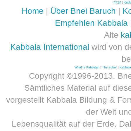
קבלה
|
Kabb
Home
|
Über Bnei Baruch
|
Ko
Empfehlen Kabbala
Alte
ka
Kabbala International
wird von d
be
What Is Kabbalah
|
The Zohar
|
Kabbal
Copyright ©1996-2013. Bnei
Sämtliches Material auf dies
vorgestellt Kabbala Bildung & For
der Welt un
Lebensqualität auf der Erde. Dah