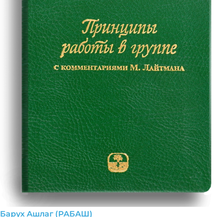
Барух Ашлаг (РАБАШ)