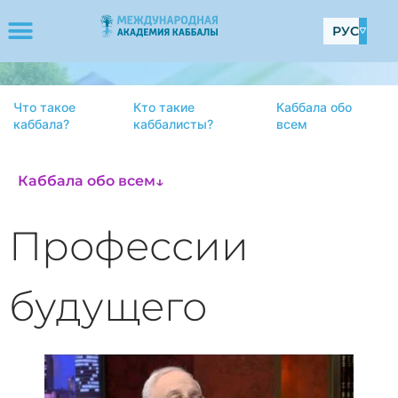
РУС
Что такое
Кто такие
Каббала обо
каббала?
каббалисты?
всем
Каббала обо всем
↓
Профессии
будущего