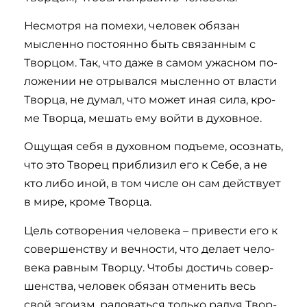
Не­смот­ря на по­ме­хи, че­ло­век обя­зан
мысленно по­сто­ян­но быть свя­за­нным с
Творцом. Так, что да­же в са­мом ужас­ном по­
ло­же­нии не отрывался мысленно от вла­сти
Твор­ца, не ­ду­мал, что может иная си­ла, кро­
ме Твор­ца, мешать ему вой­ти в ду­хов­ное.
Ощущая себя в ду­хов­ном подъ­е­ме, осознать,
что это Тво­рец при­близил его к Се­бе, а не
кто либо иной, в том числе он сам дей­ст­ву­ет
в ми­ре, кро­ме Твор­ца.
Цель со­тво­ре­ния человека – при­вести его к
со­вер­шен­ст­ву и веч­но­сти, что де­ла­ет че­ло­
ве­ка рав­ным Твор­цу. Что­бы дос­тичь со­вер­
шен­ст­ва, че­ло­век обя­зан от­ме­нить весь
свой эго­изм, радоваться толь­ко ра­дуя Твор­