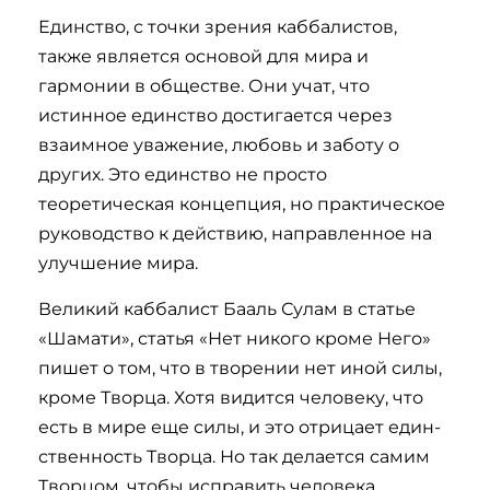
Единство, с точки зрения каббалистов,
также является основой для мира и
гармонии в обществе. Они учат, что
истинное единство достигается через
взаимное уважение, любовь и заботу о
других. Это единство не просто
теоретическая концепция, но практическое
руководство к действию, направленное на
улучшение мира.
Великий каббалист Бааль Сулам в статье
«Ша­ма­ти», ста­тья «Нет никого кро­ме Не­го»
пишет о том, что в тво­ре­нии нет иной си­лы,
кро­ме Твор­ца. Хотя ви­дит­ся че­ло­ве­ку, что
есть в ми­ре еще си­лы, и это от­ри­цает един­
ст­венность Твор­ца. Но так де­ла­ет­ся са­мим
Твор­цом, что­бы ис­пра­вить че­ло­ве­ка.