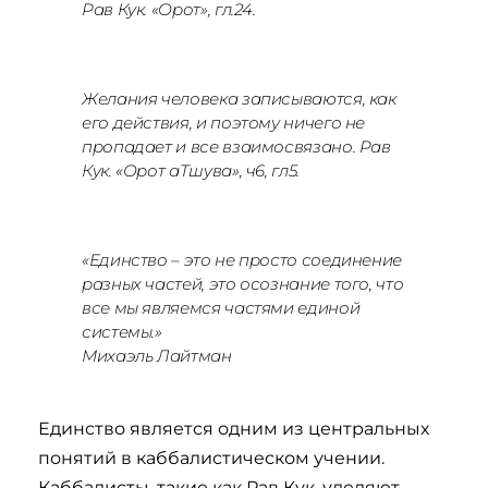
Рав Кук. «Орот», гл.24.
Же­ла­ния че­ло­ве­ка записываются, как
его дей­ст­вия­, и поэтому ничего не
пропадает и все взаимосвязано. Рав
Кук. «Орот аТ­шу­ва», ч6, гл5.
«Единство – это не просто соединение
разных частей, это осознание того, что
все мы являемся частями единой
системы.»
Михаэль Лайтман
Единство является одним из центральных
понятий в каббалистическом учении.
Каббалисты, такие как Рав Кук, уделяют