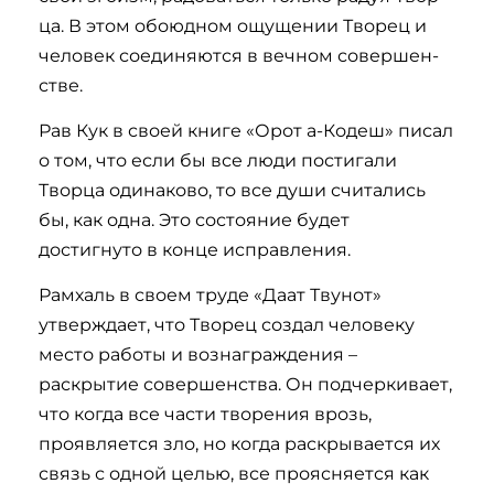
ца. В этом обоюдном ощущении Тво­рец и
че­ло­век со­еди­ня­ют­ся в вечном со­вер­шен­
ст­ве.
Рав Кук в своей книге «Орот а-Кодеш» писал
о том, что ес­ли бы все лю­ди по­сти­га­ли
Творца оди­на­ко­во, то все ду­ши счи­та­лись
бы, как од­на. Это состояние будет
достигнуто в конце исправления.
Рамхаль в своем труде «Даат Твунот»
утверждает, что Творец создал человеку
место работы и вознаграждения –
раскрытие совершенства. Он подчеркивает,
что когда все части творения врозь,
проявляется зло, но когда раскрывается их
связь с одной целью, все проясняется как