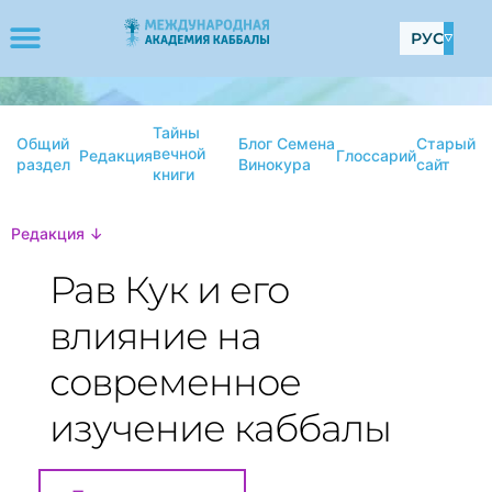
РУС
Тайны
Общий
Блог Семена
Старый
вечной
Редакция
Глоссарий
раздел
Винокура
сайт
книги
Редакция ↓
Рав Кук и его
влияние на
современное
изучение каббалы