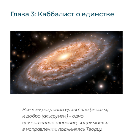
Глава 3: Каббалист о единстве
Все в ми­ро­зда­нии еди­но: зло (эго­изм)
и доб­ро (аль­тру­изм) – од­но
единственное тво­ре­ние, под­нимает­ся
в ис­прав­ле­нии, под­чи­няясь Творцу.