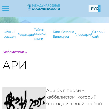
РУС
Тайны
Общий
Блог Семена
Старый
вечной
Редакция
Глоссарий
раздел
Винокура
сайт
книги
Библиотека ↓
АРИ
Ари был первым
каббалистом, который,
благодаря своей особой