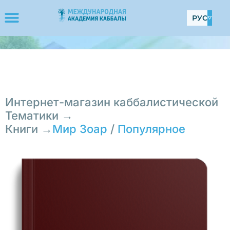
РУС
Интернет-магазин каббалистической
Тематики →
Книги →
Мир Зоар
/
Популярное