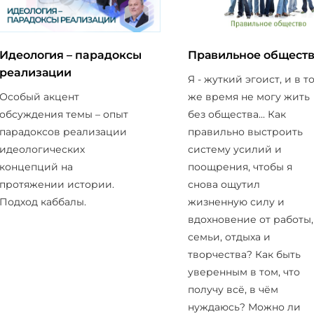
Идеология – парадоксы
Правильное общест
реализации
Я - жуткий эгоист, и в т
Особый акцент
же время не могу жить
обсуждения темы – опыт
без общества... Как
парадоксов реализации
правильно выстроить
идеологических
систему усилий и
концепций на
поощрения, чтобы я
протяжении истории.
снова ощутил
Подход каббалы.
жизненную силу и
вдохновение от работы,
семьи, отдыха и
творчества? Как быть
уверенным в том, что
получу всё, в чём
нуждаюсь? Можно ли