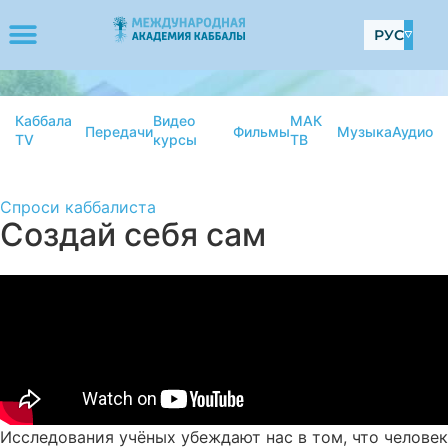
РУС
Каббала
Видео
МАК
Передачи
Фильмы
Музыка
Аудио
TV
курсы
ТВ
Спроси каббалиста
Создай себя сам
Исследования учёных убеждают нас в том, что человек