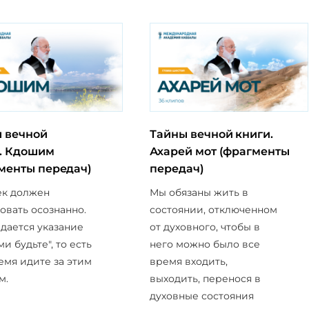
 вечной
Тайны вечной книги.
. Кдошим
Ахарей мот (фрагменты
менты передач)
передач)
ек должен
Мы обязаны жить в
овать осознанно.
состоянии, отключенном
 дается указание
от духовного, чтобы в
ми будьте", то есть
него можно было все
емя идите за этим
время входить,
м.
выходить, перенося в
духовные состояния