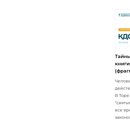
Тайны
книги
(фраг
Челов
действ
В Торе
"святы
все вр
законо