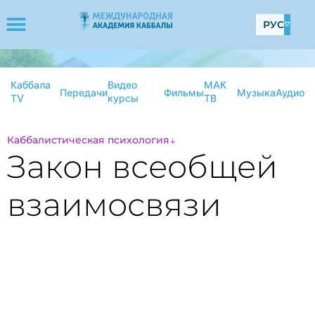
РУС
Каббала
Видео
МАК
Передачи
Фильмы
Музыка
Аудио
TV
курсы
ТВ
Каббалистическая психология
Закон всеобщей
взаимосвязи