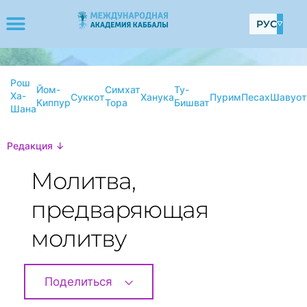
РУС
Рош
Йом-
Симхат
Ту-
Ха-
Суккот
Ханука
Пурим
Песах
Шавуот
Киппур
Тора
Бишват
Шана
Редакция ↓
Молитва,
предваряющая
молитву
Поделиться